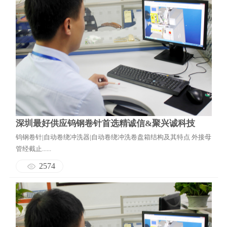
深圳最好供应钨钢卷针首选精诚信&聚兴诚科技
钨钢卷针|自动卷绕冲洗器|自动卷绕冲洗卷盘箱结构及其特点 外接母
管经截止......
2574