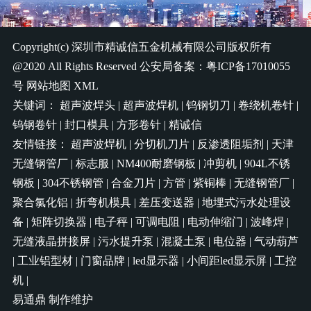
Copyright(c)
深圳市精诚信五金机械有限公司
版权所有
@2020 All Rights Reserved 公安局备案：
粤ICP备17010055
号
网站地图
XML
关键词：
超声波焊头
|
超声波焊机
|
钨钢切刀
|
卷绕机卷针
|
钨钢卷针
|
封口模具
|
方形卷针
|
精诚信
友情链接：
超声波焊机
|
分切机刀片
|
反渗透阻垢剂
|
天津
无缝钢管厂
|
标志服
|
NM400耐磨钢板
|
冲剪机
|
904L不锈
钢板
|
304不锈钢管
|
合金刀片
|
方管
|
紫铜棒
|
无缝钢管厂
|
聚合氯化铝
|
折弯机模具
|
差压变送器
|
地埋式污水处理设
备
|
矩阵切换器
|
电子秤
|
可调电阻
|
电动伸缩门
|
波峰焊
|
无缝液晶拼接屏
|
污水提升泵
|
混凝土泵
|
电位器
|
气动葫芦
|
工业铝型材
|
门窗品牌
|
led显示器
|
小间距led显示屏
|
工控
机
|
易通鼎
制作维护