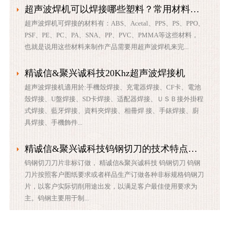
超声波焊机可以焊接哪些塑料？常用材料超声波性能分析
超声波焊机可焊接的材料有：ABS、Acetal、PPS、PS、PPO、
PSF、PE、PC、PA、SNA、PP、PVC、PMMA等这些材料，
也就是说用这些材料来制作产品需要用超声波焊机来完...
精诚信&聚兴诚科技20Khz超声波焊接机​
超声波焊接机適用於:手機殼焊接、充電器焊接、CF卡、電池
殼焊接、U盤焊接、SD卡焊接、适配器焊接、ＵＳＢ接外掛程
式焊接、藍牙焊接、資料夾焊接、相冊焊 接、手錶焊接、廚
具焊接、手機飾件...
精诚信&聚兴诚科技钨钢切刀的技术特点主要
钨钢切刀刀片非标订做， 精诚信&聚兴诚科技 钨钢切刀 ​钨钢
刀片按照客户图纸要求或者样品生产订做各种非标规格钨钢刀
片，以客户实际切削用途出发，以满足客户最佳使用要求为
主。钨钢主要用于制...