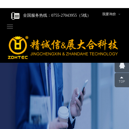
走进我们
走进我们
智能核心产品
智能核心产品
制造中心
新闻资讯
我要询价
全国服务热线：0755-27043955（5线）

企业家风
企业家风
动力产品卷绕组件
动力产品卷绕组件
工程设计研发
公司新闻
公司简介
公司简介
数码产品卷绕组件
数码产品卷绕组件
生产设备
行业动态
组织架构
组织架构
圆柱产品卷绕组件
圆柱产品卷绕组件
组件装配车间
发展历程
发展历程
裁切组件/裁切刀
裁切组件/裁切刀
品质管控
荣誉资质
荣誉资质
冲切组件/冲切刀
冲切组件/冲切刀
合作伙伴
合作伙伴
圆柱封口组装线模具
圆柱封口组装线模具
企业人才观
企业人才观
辊类型/包胶类型产品
辊类型/包胶类型产品
团队风采
团队风采
超声波焊机及模具
超声波焊机及模具