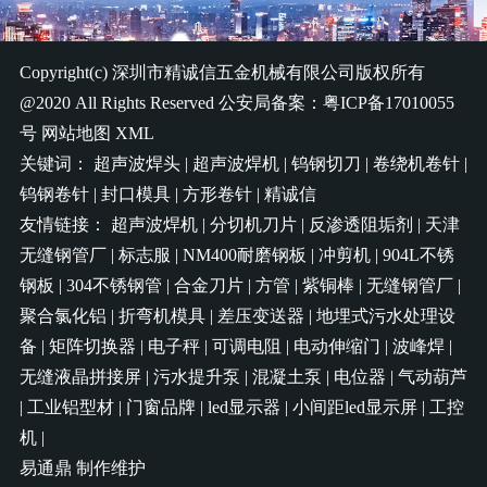
Copyright(c)
深圳市精诚信五金机械有限公司
版权所有
@2020 All Rights Reserved 公安局备案：
粤ICP备17010055
号
网站地图
XML
关键词：
超声波焊头
|
超声波焊机
|
钨钢切刀
|
卷绕机卷针
|
钨钢卷针
|
封口模具
|
方形卷针
|
精诚信
友情链接：
超声波焊机
|
分切机刀片
|
反渗透阻垢剂
|
天津
无缝钢管厂
|
标志服
|
NM400耐磨钢板
|
冲剪机
|
904L不锈
钢板
|
304不锈钢管
|
合金刀片
|
方管
|
紫铜棒
|
无缝钢管厂
|
聚合氯化铝
|
折弯机模具
|
差压变送器
|
地埋式污水处理设
备
|
矩阵切换器
|
电子秤
|
可调电阻
|
电动伸缩门
|
波峰焊
|
无缝液晶拼接屏
|
污水提升泵
|
混凝土泵
|
电位器
|
气动葫芦
|
工业铝型材
|
门窗品牌
|
led显示器
|
小间距led显示屏
|
工控
机
|
易通鼎
制作维护