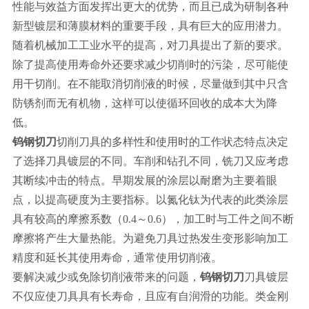
性能与效益方面发挥出更大的优势，而且已成为研制各种
新型镀层和薄膜材料的重要手段，具有巨大的应用潜力。
随着机械加工工业水平的提高，对刀具提出了新的要求。
除了提高使用寿命外还要求减少切削时的污染，尽可能使
用干切削。在不能取消切削液的时候，尽量做到其中只含
防锈剂而无有机物，这样可以使循环回收的成本大为降
低。
钨钢切刀
切削刀具的多样性和使用时的工作状态特点决定
了选择刀具镀层的不同。车削和钻孔不同，铣刀又应考虑
其断续冲击的特点。早期发展的涂层以耐磨为主要着眼
点，以提高硬度为主要指标。以氮化钛为代表的此类涂层
具有较高的摩擦系数（0.4～0.6），加工时与工件之间不断
摩擦将产生大量热能。为避免刀具过热发生变形影响加工
精度和延长其使用寿命，通常使用切削液。
要解决减少或免除切削液带来的问题，
钨钢切刀
刀具镀层
不仅应使刀具具有长寿命，且应有自润滑的功能。类金刚