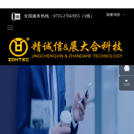
走进我们
走进我们
智能核心产品
智能核心产品
制造中心
新闻资讯
我要询价
全国服务热线：0755-27043955（5线）

企业家风
企业家风
动力产品卷绕组件
动力产品卷绕组件
工程设计研发
公司新闻
公司简介
公司简介
数码产品卷绕组件
数码产品卷绕组件
生产设备
行业动态
组织架构
组织架构
圆柱产品卷绕组件
圆柱产品卷绕组件
组件装配车间
发展历程
发展历程
裁切组件/裁切刀
裁切组件/裁切刀
品质管控
荣誉资质
荣誉资质
冲切组件/冲切刀
冲切组件/冲切刀
合作伙伴
合作伙伴
圆柱封口组装线模具
圆柱封口组装线模具
企业人才观
企业人才观
辊类型/包胶类型产品
辊类型/包胶类型产品
团队风采
团队风采
超声波焊机及模具
超声波焊机及模具