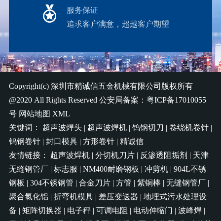
服务保证
追求客户满意，超越客户期望
Copyright(c)
深圳市精诚信五金机械有限公司
版权所有
@2020 All Rights Reserved 公安局备案：
粤ICP备17010055
号
网站地图
XML
关键词：
超声波焊头
|
超声波焊机
|
钨钢切刀
|
卷绕机卷针
|
钨钢卷针
|
封口模具
|
方形卷针
|
精诚信
友情链接：
超声波焊机
|
分切机刀片
|
反渗透阻垢剂
|
天津
无缝钢管厂
|
标志服
|
NM400耐磨钢板
|
冲剪机
|
904L不锈
钢板
|
304不锈钢管
|
合金刀片
|
方管
|
紫铜棒
|
无缝钢管厂
|
聚合氯化铝
|
折弯机模具
|
差压变送器
|
地埋式污水处理设
备
|
矩阵切换器
|
电子秤
|
可调电阻
|
电动伸缩门
|
波峰焊
|