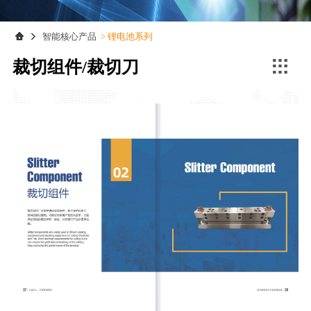
联系我们
联系我们
智能核心产品
>
锂电池系列

裁切组件/裁切刀