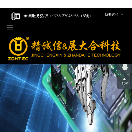
走进我们
走进我们
智能核心产品
智能核心产品
制造中心
新闻资讯
我要询价
全国服务热线：0755-27043955（5线）

企业家风
企业家风
动力产品卷绕组件
动力产品卷绕组件
工程设计研发
公司新闻
公司简介
公司简介
数码产品卷绕组件
数码产品卷绕组件
生产设备
行业动态
组织架构
组织架构
圆柱产品卷绕组件
圆柱产品卷绕组件
组件装配车间
发展历程
发展历程
裁切组件/裁切刀
裁切组件/裁切刀
品质管控
荣誉资质
荣誉资质
冲切组件/冲切刀
冲切组件/冲切刀
合作伙伴
合作伙伴
圆柱封口组装线模具
圆柱封口组装线模具
企业人才观
企业人才观
辊类型/包胶类型产品
辊类型/包胶类型产品
团队风采
团队风采
超声波焊机及模具
超声波焊机及模具