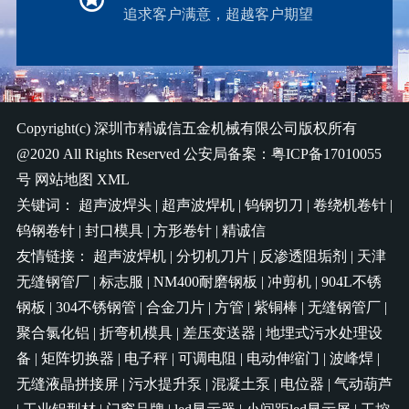
追求客户满意，超越客户期望
Copyright(c)
深圳市精诚信五金机械有限公司
版权所有
@2020 All Rights Reserved 公安局备案：
粤ICP备17010055
号
网站地图
XML
关键词：
超声波焊头
|
超声波焊机
|
钨钢切刀
|
卷绕机卷针
|
钨钢卷针
|
封口模具
|
方形卷针
|
精诚信
友情链接：
超声波焊机
|
分切机刀片
|
反渗透阻垢剂
|
天津
无缝钢管厂
|
标志服
|
NM400耐磨钢板
|
冲剪机
|
904L不锈
钢板
|
304不锈钢管
|
合金刀片
|
方管
|
紫铜棒
|
无缝钢管厂
|
聚合氯化铝
|
折弯机模具
|
差压变送器
|
地埋式污水处理设
备
|
矩阵切换器
|
电子秤
|
可调电阻
|
电动伸缩门
|
波峰焊
|
无缝液晶拼接屏
|
污水提升泵
|
混凝土泵
|
电位器
|
气动葫芦