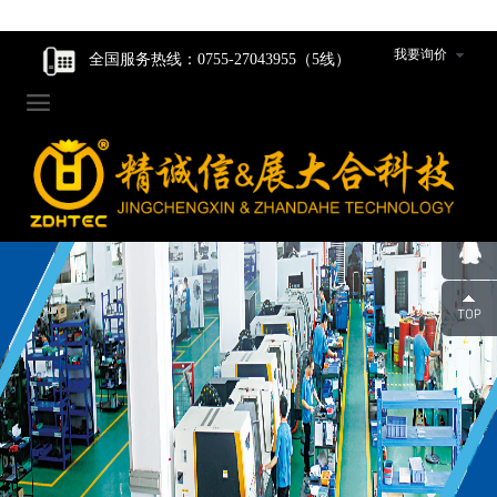
走进我们
走进我们
智能核心产品
智能核心产品
制造中心
新闻资讯
我要询价
全国服务热线：0755-27043955（5线）

企业家风
企业家风
动力产品卷绕组件
动力产品卷绕组件
工程设计研发
公司新闻
公司简介
公司简介
数码产品卷绕组件
数码产品卷绕组件
生产设备
行业动态
组织架构
组织架构
圆柱产品卷绕组件
圆柱产品卷绕组件
组件装配车间
发展历程
发展历程
裁切组件/裁切刀
裁切组件/裁切刀
品质管控
荣誉资质
荣誉资质
冲切组件/冲切刀
冲切组件/冲切刀
合作伙伴
合作伙伴
圆柱封口组装线模具
圆柱封口组装线模具
企业人才观
企业人才观
辊类型/包胶类型产品
辊类型/包胶类型产品
团队风采
团队风采
超声波焊机及模具
超声波焊机及模具