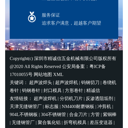
服务保证
追求客户满意，超越客户期望
Copyright(c)
深圳市精诚信五金机械有限公司
版权所有
@2020 All Rights Reserved 公安局备案：
粤ICP备
17010055号
网站地图
XML
关键词：
超声波焊头
|
超声波焊机
|
钨钢切刀
|
卷绕机
卷针
|
钨钢卷针
|
封口模具
|
方形卷针
|
精诚信
友情链接：
超声波焊机
|
分切机刀片
|
反渗透阻垢剂
|
天津无缝钢管厂
|
标志服
|
NM400耐磨钢板
|
冲剪机
|
904L不锈钢板
|
304不锈钢管
|
合金刀片
|
方管
|
紫铜棒
|
无缝钢管厂
|
聚合氯化铝
|
折弯机模具
|
差压变送器
|