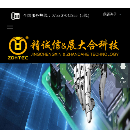
走进我们
走进我们
智能核心产品
智能核心产品
制造中心
新闻资讯
我要询价
全国服务热线：0755-27043955（5线）

企业家风
企业家风
动力产品卷绕组件
动力产品卷绕组件
工程设计研发
公司新闻
公司简介
公司简介
数码产品卷绕组件
数码产品卷绕组件
生产设备
行业动态
组织架构
组织架构
圆柱产品卷绕组件
圆柱产品卷绕组件
组件装配车间
发展历程
发展历程
裁切组件/裁切刀
裁切组件/裁切刀
品质管控
荣誉资质
荣誉资质
冲切组件/冲切刀
冲切组件/冲切刀
合作伙伴
合作伙伴
圆柱封口组装线模具
圆柱封口组装线模具
企业人才观
企业人才观
辊类型/包胶类型产品
辊类型/包胶类型产品
团队风采
团队风采
超声波焊机及模具
超声波焊机及模具