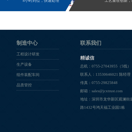
8小时到位，快速处理
工艺重在创新，
制造中心
联系我们
工程设计研发
精诚信
生产设备
总机：0755-27043955（5线）
联系人：13530646021 陈经理
组件装配车间
传真：0755-29825848
品质管控
邮箱：
sales@jcxtrust.com
地址：深圳市龙华新区观澜街
路1432号鸿天福工业园1栋