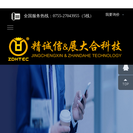
走进我们
走进我们
智能核心产品
智能核心产品
制造中心
新闻资讯
我要询价
全国服务热线：0755-27043955（5线）

企业家风
企业家风
动力产品卷绕组件
动力产品卷绕组件
工程设计研发
公司新闻
公司简介
公司简介
数码产品卷绕组件
数码产品卷绕组件
生产设备
行业动态
组织架构
组织架构
圆柱产品卷绕组件
圆柱产品卷绕组件
组件装配车间
发展历程
发展历程
裁切组件/裁切刀
裁切组件/裁切刀
品质管控
荣誉资质
荣誉资质
冲切组件/冲切刀
冲切组件/冲切刀
合作伙伴
合作伙伴
圆柱封口组装线模具
圆柱封口组装线模具
企业人才观
企业人才观
辊类型/包胶类型产品
辊类型/包胶类型产品
团队风采
团队风采
超声波焊机及模具
超声波焊机及模具