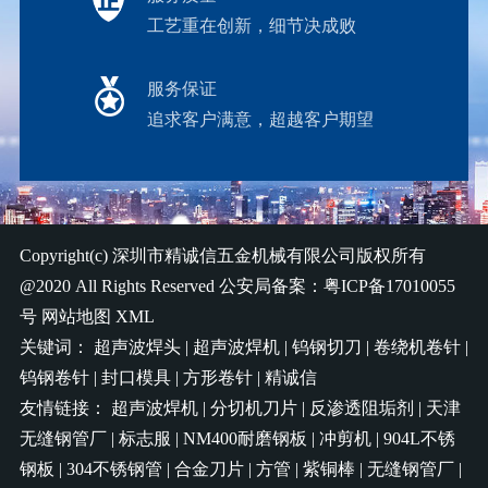
工艺重在创新，细节决成败
服务保证
追求客户满意，超越客户期望
Copyright(c)
深圳市精诚信五金机械有限公司
版权所有
@2020 All Rights Reserved 公安局备案：
粤ICP备17010055
号
网站地图
XML
关键词：
超声波焊头
|
超声波焊机
|
钨钢切刀
|
卷绕机卷针
|
钨钢卷针
|
封口模具
|
方形卷针
|
精诚信
友情链接：
超声波焊机
|
分切机刀片
|
反渗透阻垢剂
|
天津
无缝钢管厂
|
标志服
|
NM400耐磨钢板
|
冲剪机
|
904L不锈
钢板
|
304不锈钢管
|
合金刀片
|
方管
|
紫铜棒
|
无缝钢管厂
|