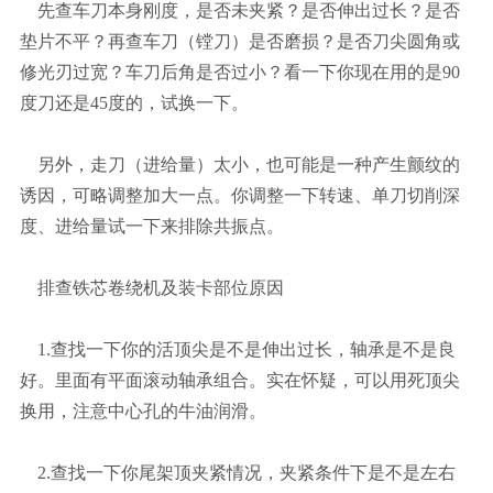
先查车刀本身刚度，是否未夹紧？是否伸出过长？是否
垫片不平？再查车刀（镗刀）是否磨损？是否刀尖圆角或
修光刃过宽？车刀后角是否过小？看一下你现在用的是90
度刀还是45度的，试换一下。
另外，走刀（进给量）太小，也可能是一种产生颤纹的
诱因，可略调整加大一点。你调整一下转速、单刀切削深
度、进给量试一下来排除共振点。
排查铁芯卷绕机及装卡部位原因
1.查找一下你的活顶尖是不是伸出过长，轴承是不是良
好。里面有平面滚动轴承组合。实在怀疑，可以用死顶尖
换用，注意中心孔的牛油润滑。
2.查找一下你尾架顶夹紧情况，夹紧条件下是不是左右