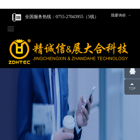
走进我们
走进我们
智能核心产品
智能核心产品
制造中心
新闻资讯
我要询价
全国服务热线：0755-27043955（5线）

企业家风
企业家风
动力产品卷绕组件
动力产品卷绕组件
工程设计研发
公司新闻
公司简介
公司简介
数码产品卷绕组件
数码产品卷绕组件
生产设备
行业动态
组织架构
组织架构
圆柱产品卷绕组件
圆柱产品卷绕组件
组件装配车间
发展历程
发展历程
裁切组件/裁切刀
裁切组件/裁切刀
品质管控
荣誉资质
荣誉资质
冲切组件/冲切刀
冲切组件/冲切刀
合作伙伴
合作伙伴
圆柱封口组装线模具
圆柱封口组装线模具
企业人才观
企业人才观
辊类型/包胶类型产品
辊类型/包胶类型产品
团队风采
团队风采
超声波焊机及模具
超声波焊机及模具