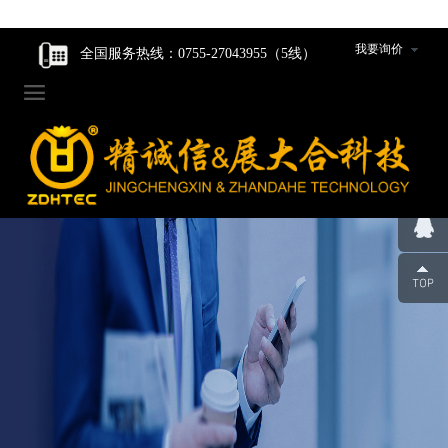
走进我们
走进我们
智能核心产品
智能核心产品
制造中心
新闻资讯
我要询价
全国服务热线：0755-27043955（5线）

企业家风
企业家风
动力产品卷绕组件
动力产品卷绕组件
工程设计研发
公司新闻
公司简介
公司简介
数码产品卷绕组件
数码产品卷绕组件
生产设备
行业动态
组织架构
组织架构
圆柱产品卷绕组件
圆柱产品卷绕组件
组件装配车间
发展历程
发展历程
裁切组件/裁切刀
裁切组件/裁切刀
品质管控
荣誉资质
荣誉资质
冲切组件/冲切刀
冲切组件/冲切刀
合作伙伴
合作伙伴
圆柱封口组装线模具
圆柱封口组装线模具
企业人才观
企业人才观
辊类型/包胶类型产品
辊类型/包胶类型产品
团队风采
团队风采
超声波焊机及模具
超声波焊机及模具