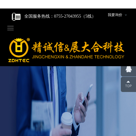
走进我们
走进我们
智能核心产品
智能核心产品
制造中心
新闻资讯
我要询价
全国服务热线：0755-27043955（5线）

企业家风
企业家风
动力产品卷绕组件
动力产品卷绕组件
工程设计研发
公司新闻
公司简介
公司简介
数码产品卷绕组件
数码产品卷绕组件
生产设备
行业动态
组织架构
组织架构
圆柱产品卷绕组件
圆柱产品卷绕组件
组件装配车间
发展历程
发展历程
裁切组件/裁切刀
裁切组件/裁切刀
品质管控
荣誉资质
荣誉资质
冲切组件/冲切刀
冲切组件/冲切刀
合作伙伴
合作伙伴
圆柱封口组装线模具
圆柱封口组装线模具
企业人才观
企业人才观
辊类型/包胶类型产品
辊类型/包胶类型产品
团队风采
团队风采
超声波焊机及模具
超声波焊机及模具