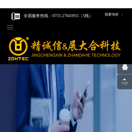
走进我们
走进我们
智能核心产品
智能核心产品
制造中心
新闻资讯
我要询价
全国服务热线：0755-27043955（5线）

企业家风
企业家风
动力产品卷绕组件
动力产品卷绕组件
工程设计研发
公司新闻
公司简介
公司简介
数码产品卷绕组件
数码产品卷绕组件
生产设备
行业动态
组织架构
组织架构
圆柱产品卷绕组件
圆柱产品卷绕组件
组件装配车间
发展历程
发展历程
裁切组件/裁切刀
裁切组件/裁切刀
品质管控
荣誉资质
荣誉资质
冲切组件/冲切刀
冲切组件/冲切刀
合作伙伴
合作伙伴
圆柱封口组装线模具
圆柱封口组装线模具
企业人才观
企业人才观
辊类型/包胶类型产品
辊类型/包胶类型产品
团队风采
团队风采
超声波焊机及模具
超声波焊机及模具